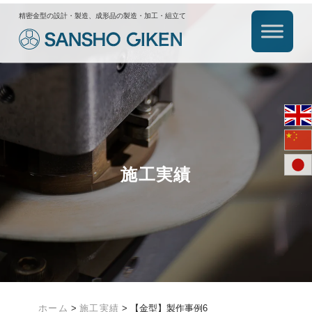
精密金型の設計・製造、成形品の製造・加工・組立て
施工実績
ホーム
>
施工実績
>
【金型】製作事例6