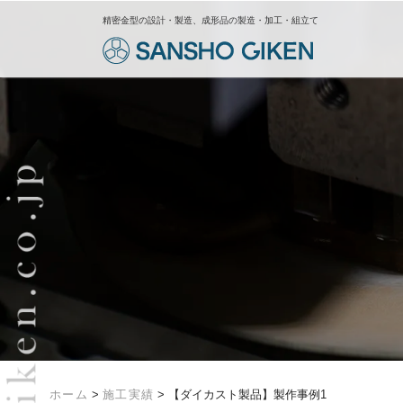
精密金型の設計・製造、成形品の製造・加工・組立て
ホーム
>
施工実績
>
【ダイカスト製品】製作事例1