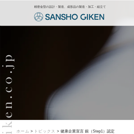
精密金型の設計・製造、成形品の製造・加工・組立て
ホーム
>
トピックス
>
健康企業宣言 銀（Step1）認定