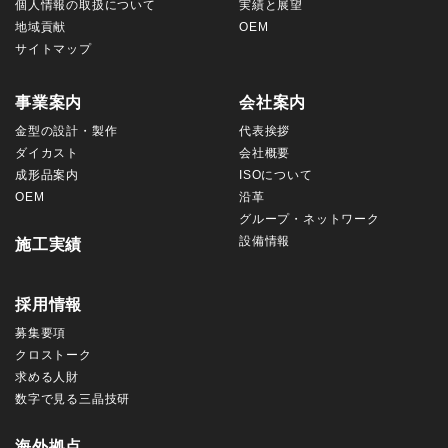
個人情報の取扱について
実績と展望
地域貢献
OEM
サイトマップ
事業案内
会社案内
金型の設計・製作
代表挨拶
ダイカスト
会社概要
成形品案内
ISOについて
OEM
沿革
グループ・ネットワーク
設備情報
施工実績
採用情報
募集要項
クロストーク
求める人財
数字で見る三晶技研
海外拠点